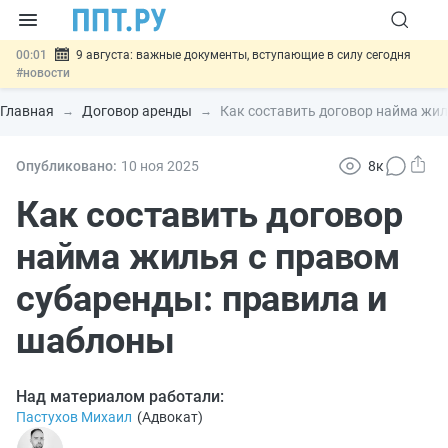
00:01
9 августа: важные документы, вступающие в силу сегодня
#новости
07.08
Подписан закон о блокировке продажи опасных товаров через
«Честный знак»
#новости
Главная
Договор аренды
Как составить договор найма жил
07.08
Дистанционную работу беременных пропишут в ТК РФ
#новости
07.08
Госпошлину за устранение ошибок в документах предлагают
Опубликовано:
10 ноя
2025
8к
отменить
#новости
07.08
Важно
Разработают единые критерии трудовых и ГПХ-
Как составить договор
отношений
#новости
найма жилья с правом
субаренды: правила и
шаблоны
Над материалом работали:
Пастухов Михаил
(
Адвокат
)