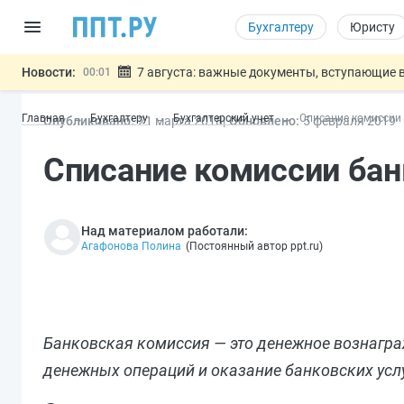
Бухгалтеру
Юристу
Новости:
7 августа: важные документы, вступающие в
00:01
Минпромторг предложил запретить смешанные
06.08
Главная
Бухгалтеру
Бухгалтерский учет
Списание комиссии 
Опубликовано:
21 мар
та
2018
Обновлено:
5 фев
раля
2019
Подписан указ об отмене спецрежима для вкла
06.08
Возврат денег за риелторские услуги при неде
06.08
Списание комиссии бан
Обеспечительный платёж СПОТ могу
06.08
Важно
Над материалом работали:
Агафонова Полина
(
Постоянный автор ppt.ru
)
Банковская комиссия — это денежное вознагра
денежных операций и оказание банковских услу