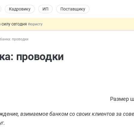
Кадровику
ИП
Поставщику
 силу сегодня
#юристу
 лоты электроники в госзакупках
#заказчику
банка: проводки
дов физлиц из недружественных стран
#бухгалтеру
йствительных сделках: инициатива
#юристу
ка: проводки
т заменить банковской гарантией
#бухгалтеру
Размер ш
ждение, взимаемое банком со своих клиентов за сов
г.