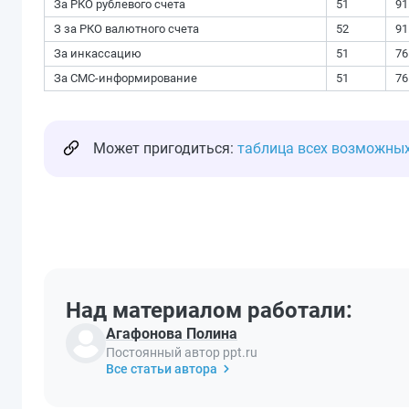
За РКО рублевого счета
51
91
З за РКО валютного счета
52
91
За инкассацию
51
76
За СМС-информирование
51
76
Может пригодиться:
таблица всех возможных
Над материалом работали:
Агафонова Полина
Постоянный автор ppt.ru
Все статьи автора