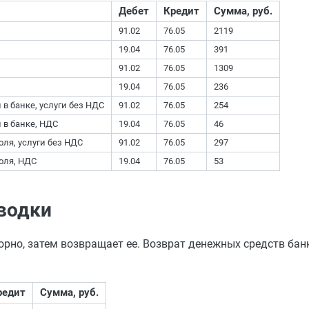
Дебет
Кредит
Сумма, руб.
91.02
76.05
2119
19.04
76.05
391
91.02
76.05
1309
19.04
76.05
236
в банке, услуги без НДС
91.02
76.05
254
 в банке, НДС
19.04
76.05
46
ля, услуги без НДС
91.02
76.05
297
оля, НДС
19.04
76.05
53
оводки
орно, затем возвращает ее. Возврат денежных средств ба
редит
Сумма, руб.