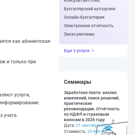
КонсультантПлюс
Бухгалтерский аутсорсинг
Онлайн-бухгалтерия
Электронная отчетность
Заказ рекламы
ется как абонентская
Еще 3 услуги
еж и только при
Семинары
Заработная плата: анализ
вляют услуги,
изменений, поиск решений,
-информирование.
практические
рекомендации. Отчётность
по НДФЛ и страховым
х учета.
взносам в 2026 году
Дата:
21 сентября 2026
Стоимость:
35 900
₽