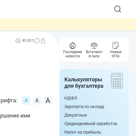
91 011
Последние
Вступают
Новые
новости
в силу
НПА
Калькуляторы
для бухгалтера
НДФЛ
рифта:
Зарплата по окладу
ершение ими
Декретные
Среднедневной заработок
Налог на прибыль