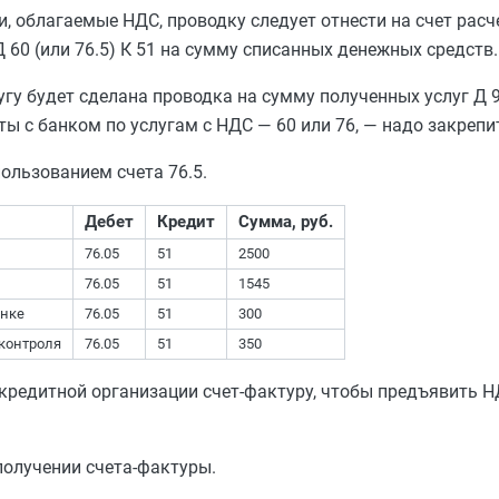
и, облагаемые НДС, проводку следует отнести на счет рас
 60 (или 76.5) К 51 на сумму списанных денежных средств.
у будет сделана проводка на сумму полученных услуг Д 91
еты с банком по услугам с НДС — 60 или 76, — надо закрепи
ользованием счета 76.5.
Дебет
Кредит
Сумма, руб.
76.05
51
2500
76.05
51
1545
анке
76.05
51
300
 контроля
76.05
51
350
кредитной организации счет-фактуру, чтобы предъявить Н
получении счета-фактуры.