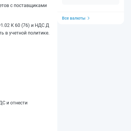
четов с поставщиками
Все валюты
.02 К 60 (76) и НДС Д
ть в учетной политике.
ДС и отнести