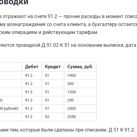
роводки
 отражают на счете 91.2 — прочие расходы в момент списа
 вознаграждения со счета клиента, а бухгалтеру остаетс
еским операциям и действующим тарифам.
ются проводкой Д 91.02 К 51 на основании выписки, дата
Дебет
Кредит
Сумма, руб.
91.2
51
1000
91.2
51
200
91.2
51
1200
й)
91.2
51
250
00 рублей)
91.2
51
2500
91.2
52
2350
ми тем, которые были сделаны при списании: Д 51 К 91.2.