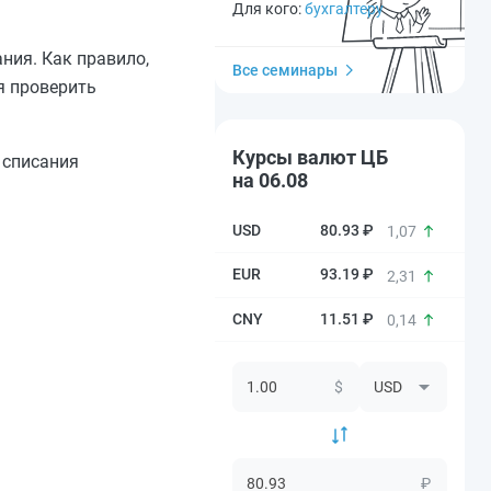
Для кого:
бухгалтеру
ния. Как правило,
Все семинары
я проверить
Курсы валют ЦБ
 списания
на 06.08
80.93 ₽
1,07
93.19 ₽
2,31
11.51 ₽
0,14
$
₽