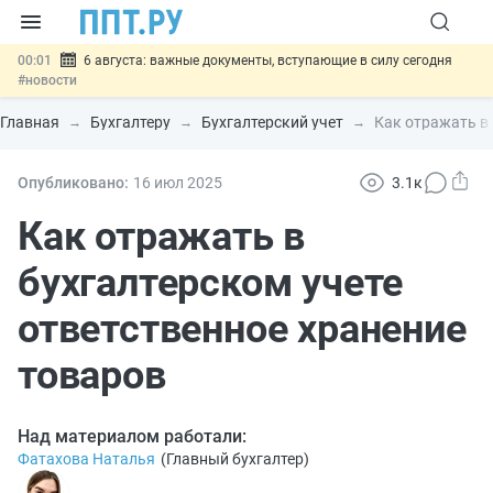
00:01
6 августа: важные документы, вступающие в силу сегодня
#новости
05.08
Обновили сообщения НПФ о договорах НПО и долгосрочных
сбережений
#новости
Главная
Бухгалтеру
Бухгалтерский учет
Как отражать в 
05.08
Мигрантам с судимостью запретят получать ВНЖ и
гражданство: закон подписан
#новости
05.08
Систему страхования вкладов распространили на электронные
Опубликовано:
16 июл
2025
3.1к
кошельки
#новости
05.08
Важно
Подписан закон об упрощении госзакупок по 44-ФЗ
Как отражать в
#новости
бухгалтерском учете
ответственное хранение
товаров
Над материалом работали:
Фатахова Наталья
(
Главный бухгалтер
)