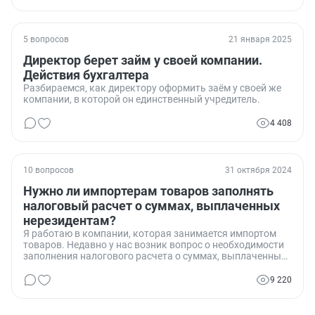
5 вопросов
21 января 2025
Директор берет займ у своей компании.
Действия бухгалтера
Разбираемся, как директору оформить заём у своей же
компании, в которой он единственный учредитель.
4 408
10 вопросов
31 октября 2024
Нужно ли импортерам товаров заполнять
налоговый расчет о суммах, выплаченных
нерезидентам?
Я работаю в компании, которая занимается импортом
товаров. Недавно у нас возник вопрос о необходимости
заполнения налогового расчета о суммах, выплаченных
нерезидентам. Мы хотели бы уточнить, обязаны ли мы,
как импортеры, заполнять этот документ, и если да, то
9 220
какие конкретно разделы и за какой период? Этот
вопрос стал особенно актуальным в свете последних
изменений в налоговом законодательстве.