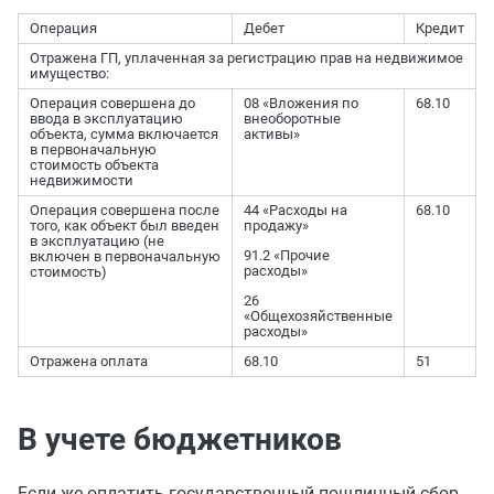
Операция
Дебет
Кредит
Отражена ГП, уплаченная за регистрацию прав на недвижимое
имущество:
Операция совершена до
08 «Вложения по
68.10
ввода в эксплуатацию
внеоборотные
объекта, сумма включается
активы»
в первоначальную
стоимость объекта
недвижимости
Операция совершена после
44 «Расходы на
68.10
того, как объект был введен
продажу»
в эксплуатацию (не
91.2 «Прочие
включен в первоначальную
расходы»
стоимость)
26
«Общехозяйственные
расходы»
Отражена оплата
68.10
51
В учете бюджетников
Если же оплатить государственный пошлинный сбор