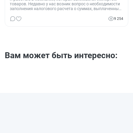
товаров. Недавно у нас возник вопрос о необходимости
заполнения налогового расчета о суммах, выплаченных
нерезидентам. Мы хотели бы уточнить, обязаны ли мы,
как импортеры, заполнять этот документ, и если да, то
9 254
какие конкретно разделы и за какой период? Этот
вопрос стал особенно актуальным в свете последних
изменений в налоговом законодательстве.
Вам может быть интересно: