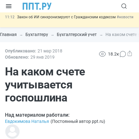
11:12
Закон об ИИ синхронизируют с Гражданским кодексом
#новости
10:08
Договоры займа под залог жилья предложили заверять у
нотариуса
#новости
Главная
Бухгалтеру
Бухгалтерский учет
На каком счете
00:01
10 августа: важные документы, вступающие в силу сегодня
#новости
13:02
Опубликовано:
Важно
21 мар
СФР переведёт обмен по пособиям в СЭДО на
2018
18.2к
платформу ГИС ЕЦП до 31 августа
#новости
Обновлено:
29 янв
2019
12:20
Введут обязательное страхование банковских гарантий по
крупным госконтрактам
На каком счете
#новости
учитывается
госпошлина
Над материалом работали:
Евдокимова Наталья
(
Постоянный автор ppt.ru
)