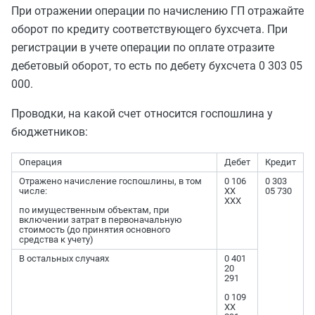
При отражении операции по начислению ГП отражайте
оборот по кредиту соответствующего бухсчета. При
регистрации в учете операции по оплате отразите
дебетовый оборот, то есть по дебету бухсчета 0 303 05
000.
Проводки, на какой счет относится госпошлина у
бюджетников:
Операция
Дебет
Кредит
Отражено начисление госпошлины, в том
0 106
0 303
числе:
ХХ
05 730
ХХХ
по имущественным объектам, при
включении затрат в первоначальную
стоимость (до принятия основного
средства к учету)
В остальных случаях
0 401
20
291
0 109
ХХ