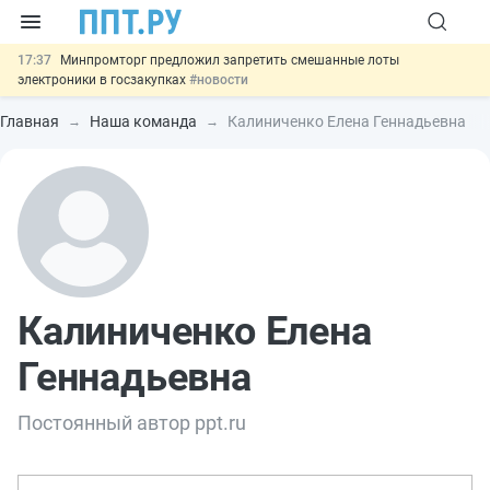
17:37
Минпромторг предложил запретить смешанные лоты
электроники в госзакупках
#новости
17:13
Подписан указ об отмене спецрежима для вкладов физлиц из
недружественных стран
#новости
Главная
Наша команда
Калиниченко Елена Геннадьевна
16:30
Возврат денег за риелторские услуги при недействительных
сделках: инициатива
#новости
15:51
МВД запускает автоматическое аннулирование патента
иностранцев за неуплату НДФЛ
#новости
13:48
Важно
Обеспечительный платёж СПОТ могут заменить
банковской гарантией
#новости
Калиниченко Елена
Геннадьевна
Постоянный автор ppt.ru