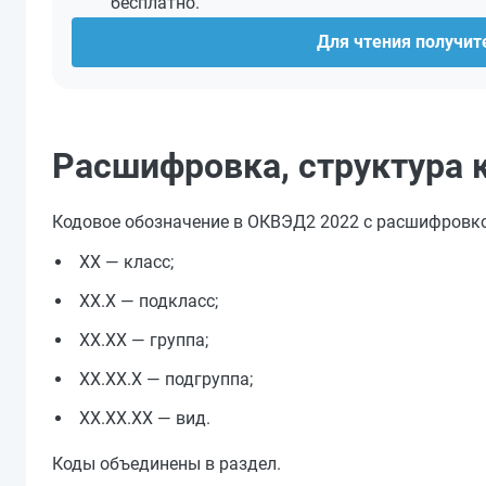
бесплатно.
Для чтения получите
Расшифровка, структура 
Кодовое обозначение в ОКВЭД2 2022 с расшифровкой 
ХХ — класс;
ХХ.Х — подкласс;
ХХ.ХХ — группа;
ХХ.ХХ.Х — подгруппа;
ХХ.ХХ.ХХ — вид.
Коды объединены в раздел.