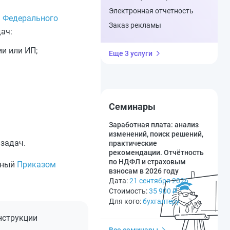
Электронная отчетность
 Федерального
Заказ рекламы
ач:
и или ИП;
Еще 3 услуги
Семинары
Заработная плата: анализ
изменений, поиск решений,
 задач.
практические
рекомендации. Отчётность
по НДФЛ и страховым
нный
Приказом
взносам в 2026 году
Дата:
21 сентября 2026
Стоимость:
35 900
₽
Для кого:
бухгалтеру
инструкции