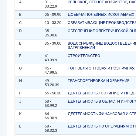
A
01 -
СЕЛЬСКОЕ, ЛЕСНОЕ ХОЗЯЙСТВО, О
03.22.9
B
05 - 09.90
ДОБЫЧА ПОЛЕЗНЫХ ИСКОПАЕМЫХ
C
10 - 33.20
ОБРАБАТЫВАЮЩИЕ ПРОИЗВОДСТВ
D
35 -
ОБЕСПЕЧЕНИЕ ЭЛЕКТРИЧЕСКОЙ ЭН
35.30.6
E
36 - 39.00
ВОДОСНАБЖЕНИЕ; ВОДООТВЕДЕНИЕ
ЗАГРЯЗНЕНИЙ
F
41 -
СТРОИТЕЛЬСТВО
43.99.9
G
45 -
ТОРГОВЛЯ ОПТОВАЯ И РОЗНИЧНАЯ
47.99.5
H
49 -
ТРАНСПОРТИРОВКА И ХРАНЕНИЕ
53.20.39
I
55 - 56.30
ДЕЯТЕЛЬНОСТЬ ГОСТИНИЦ И ПРЕД
J
58 -
ДЕЯТЕЛЬНОСТЬ В ОБЛАСТИ ИНФОР
63.99.2
K
64 -
ДЕЯТЕЛЬНОСТЬ ФИНАНСОВАЯ И СТ
66.30.9
L
68 -
ДЕЯТЕЛЬНОСТЬ ПО ОПЕРАЦИЯМ С
68.32.3