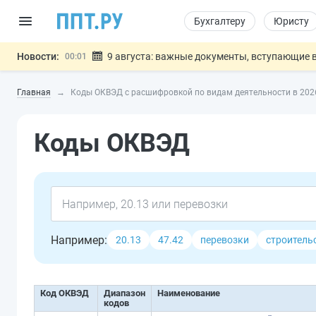
Бухгалтеру
Юристу
Новости:
9 августа: важные документы, вступающие в
00:01
Подписан закон о блокировке продажи опасны
07.08
Главная
Коды ОКВЭД с расшифровкой по видам деятельности в 202
Дистанционную работу беременных пропишут 
07.08
Госпошлину за устранение ошибок в документ
07.08
Коды ОКВЭД
Разработают единые критерии труд
07.08
Важно
Например:
20.13
47.42
перевозки
строитель
Код ОКВЭД
Диапазон
Наименование
кодов