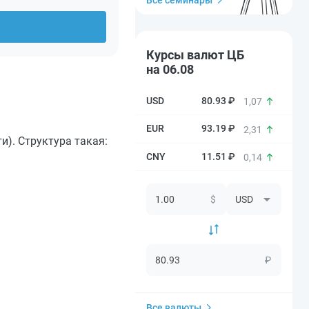
Все семинары
Курсы валют ЦБ
на 06.08
80.93 ₽
1,07
93.19 ₽
2,31
и). Структура такая:
11.51 ₽
0,14
$
₽
Все валюты