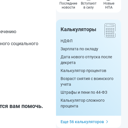
Последние
Вступают
Новые
новости
в силу
НПА
Калькуляторы
печению
НДФЛ
ьного социального
Зарплата по окладу
Дата нового отпуска после
декрета
Калькулятор процентов
Возраст снятия с воинского
учета
Штрафы и пени по 44-ФЗ
Калькулятор сложного
тся вам помочь.
процента
Еще 56 калькуляторов