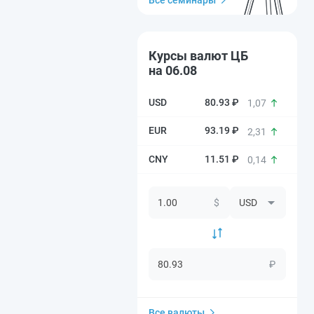
Все семинары
Курсы валют ЦБ
на 06.08
80.93 ₽
1,07
93.19 ₽
2,31
11.51 ₽
0,14
$
₽
Все валюты