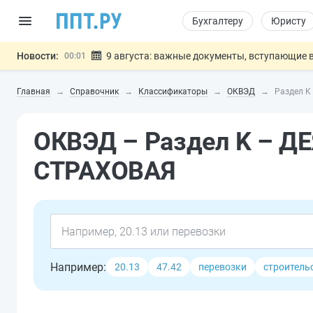
Бухгалтеру
Юристу
Новости:
9 августа: важные документы, вступающие в
00:01
Подписан закон о блокировке продажи опасны
07.08
Главная
Справочник
Классификаторы
ОКВЭД
Раздел K
Дистанционную работу беременных пропишут 
07.08
Госпошлину за устранение ошибок в документ
07.08
ОКВЭД – Раздел K – 
Разработают единые критерии труд
07.08
Важно
СТРАХОВАЯ
Например:
20.13
47.42
перевозки
строитель