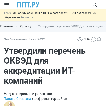
17:30
Обновили сообщения НПФ о договорах НПО и долгосрочных
сбережений
#новости
17:03
Мигрантам с судимостью запретят получать ВНЖ и
гражданство: закон подписан
#новости
Главная
Юристу
Утвердили перечень ОКВЭД для аккредита
16:44
Систему страхования вкладов распространили на электронные
кошельки
#новости
15:39
Правила противопожарного режима предложили продлить до
Опубликовано:
3 окт
2022
5.9к
2032 года
#новости
11:33
Важно
Подписан закон об упрощении госзакупок по 44-ФЗ
Утвердили перечень
#новости
ОКВЭД для
аккредитации ИТ-
компаний
Над материалом работали:
Панина Светлана
(
Шеф-редактор сайта
)