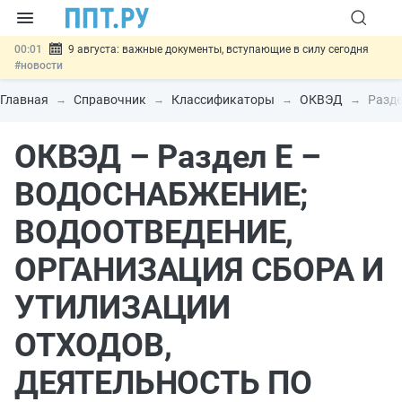
00:01
9 августа: важные документы, вступающие в силу сегодня
#новости
07.08
Подписан закон о блокировке продажи опасных товаров через
«Честный знак»
#новости
Главная
Справочник
Классификаторы
ОКВЭД
Разде
07.08
Дистанционную работу беременных пропишут в ТК РФ
#новости
ОКВЭД – Раздел E –
07.08
Госпошлину за устранение ошибок в документах предлагают
отменить
#новости
07.08
Важно
Разработают единые критерии трудовых и ГПХ-
ВОДОСНАБЖЕНИЕ;
отношений
#новости
ВОДООТВЕДЕНИЕ,
ОРГАНИЗАЦИЯ СБОРА И
УТИЛИЗАЦИИ
ОТХОДОВ,
ДЕЯТЕЛЬНОСТЬ ПО