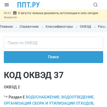
00:01
8 августа: важные документы, вступающие в силу сегодня
#новости
07.08
Подписан закон о блокировке продажи опасных товаров через
«Честный знак»
#новости
Главная
Справочник
Классификаторы
ОКВЭД
Разде
07.08
Дистанционную работу беременных пропишут в ТК РФ
#новости
07.08
Госпошлину за устранение ошибок в документах предлагают
отменить
#новости
07.08
Важно
Разработают единые критерии трудовых и ГПХ-
отношений
#новости
Поиск
КОД ОКВЭД 37
ОКВЭД 2
Раздел E
ВОДОСНАБЖЕНИЕ; ВОДООТВЕДЕНИЕ,
ОРГАНИЗАЦИЯ СБОРА И УТИЛИЗАЦИИ ОТХОДОВ,