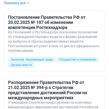
Показать все
Международное право
Международные договоры
Негосударственные пенсионные фонды
Органы власти
Пособия на детей
Постановление Правительства РФ от
Регулирование цен
20.02.2025 № 187 об изменении
Социальные выплаты
Социальный контракт
компетенции Ростехнадзора
Строительство
Финансы
Из Положения о Ростехнадзоре исключено полномочие
Экология. Окружающая среда
по утверждению порядка выдачи и формы разрешений
на выбросы и сбросы радиоактивных веществ.
Постановление вступает в силу со дня его официального
опубликования.
Экология. Окружающая среда
Государство и управление
Органы власти
Распоряжение Правительства РФ от
21.02.2025 № 394-р о Стратегии
представления достижений России на
международных мероприятиях
Утверждена Стратегия представления на ключевых
международных мероприятиях достижений Российской