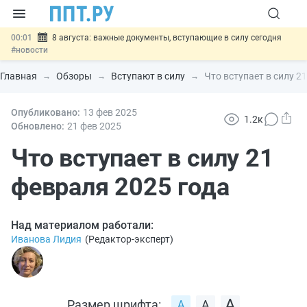
00:01
8 августа: важные документы, вступающие в силу сегодня
#новости
07.08
Подписан закон о блокировке продажи опасных товаров через
«Честный знак»
#новости
Главная
Обзоры
Вступают в силу
Что вступает в силу 2
07.08
Дистанционную работу беременных пропишут в ТК РФ
#новости
07.08
Опубликовано:
Госпошлину за устранение ошибок в документах предлагают
13 фев
2025
1.2к
отменить
#новости
Обновлено:
21 фев
2025
07.08
Важно
Разработают единые критерии трудовых и ГПХ-
отношений
Что вступает в силу 21
#новости
февраля 2025 года
Над материалом работали:
Иванова Лидия
(
Редактор-эксперт
)
Размер шрифта: