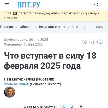
00:01
7 августа: важные документы, вступающие в силу сегодня
#новости
06.08
Минпромторг предложил запретить смешанные лоты
электроники в госзакупках
#новости
Главная
Обзоры
Вступают в силу
Что вступает в силу 1
06.08
Подписан указ об отмене спецрежима для вкладов физлиц из
недружественных стран
#новости
06.08
Опубликовано:
Возврат денег за риелторские услуги при недействительных
20 янв
2025
1к
сделках: инициатива
#новости
Обновлено:
18 фев
2025
06.08
Важно
Обеспечительный платёж СПОТ могут заменить
банковской гарантией
Что вступает в силу 18
#новости
февраля 2025 года
Над материалом работали:
Иванова Лидия
(
Редактор-эксперт
)
Размер шрифта: