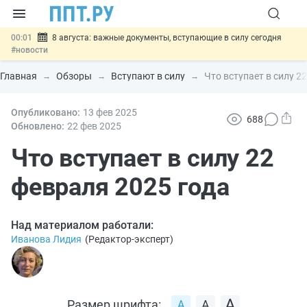
00:01
8 августа: важные документы, вступающие в силу сегодня
#новости
07.08
Подписан закон о блокировке продажи опасных товаров через
«Честный знак»
#новости
Главная
Обзоры
Вступают в силу
Что вступает в силу 2
07.08
Дистанционную работу беременных пропишут в ТК РФ
#новости
07.08
Опубликовано:
Госпошлину за устранение ошибок в документах предлагают
13 фев
2025
688
отменить
#новости
Обновлено:
22 фев
2025
07.08
Важно
Разработают единые критерии трудовых и ГПХ-
отношений
Что вступает в силу 22
#новости
февраля 2025 года
Над материалом работали:
Иванова Лидия
(
Редактор-эксперт
)
Размер шрифта: