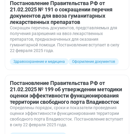
Льготы
Постановление Правительства РФ от
Мошенничество
Оформление документов
21.02.2025 № 191 о сокращении перечня
Проверки
документов для ввоза гуманитарных
Противодействие отмыванию доходов (115-ФЗ)
лекарственных препаратов
Ресурсоснабжающие организации
Сокращен перечень документов, представляемых для
СФР — Социальный фонд России
получения разрешения на ввоз лекарственных
Субсидии
Транспорт
препаратов, предназначенных для оказания
гуманитарной помощи. Постановление вступает в силу
22 февраля 2025 года.
Здравоохранение и медицина
Оформление документов
Постановление Правительства РФ от
21.02.2025 № 199 об утверждении методики
оценки эффективности функционирования
территории свободного порта Владивосток
Определены порядок, сроки и показатели проведения
оценки эффективности функционирования территории
свободного порта Владивосток. Постановление вступает
в силу 22 февраля 2025 года.