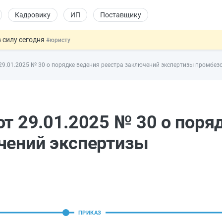
Кадровику
ИП
Поставщику
 силу сегодня
#юристу
х товаров через «Честный знак»
#юристу
29.01.2025 № 30 о порядке ведения реестра заключений экспертизы промбез
в ТК РФ
#кадровику
ах предлагают отменить
#физлицу
овых и ГПХ-отношений
#кадровику
от 29.01.2025 № 30 о поря
чений экспертизы
ПРИКАЗ