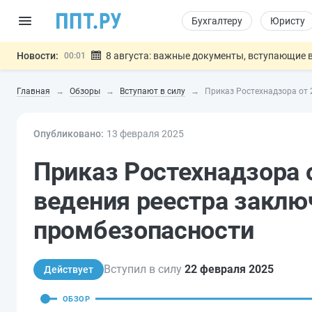
Бухгалтеру
Юристу
Новости:
8 августа: важные документы, вступающие в
00:01
Подписан закон о блокировке продажи опасны
07.08
Главная
Обзоры
Вступают в силу
Приказ Ростехнадзора от 
Дистанционную работу беременных пропишут 
07.08
Госпошлину за устранение ошибок в документ
07.08
Опубликовано:
13 фев
раля
Разработают единые критерии труд
2025
07.08
Важно
Приказ Ростехнадзора 
ведения реестра заклю
промбезопасности
Вступил в силу
22 февраля 2025
Действует
ОБЗОР