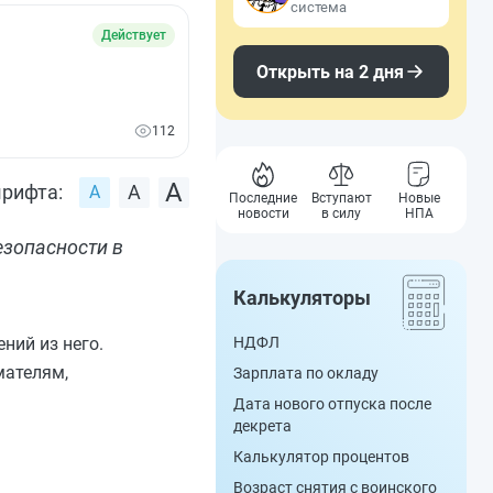
система
Действует
Открыть на 2 дня
112
рифта:
Последние
Вступают
Новые
новости
в силу
НПА
зопасности в
Калькуляторы
ний из него.
НДФЛ
мателям,
Зарплата по окладу
Дата нового отпуска после
декрета
Калькулятор процентов
Возраст снятия с воинского