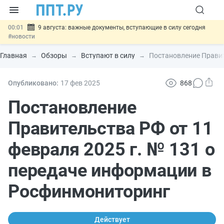
00:01
9 августа: важные документы, вступающие в силу сегодня
#новости
07.08
Подписан закон о блокировке продажи опасных товаров через
«Честный знак»
#новости
Главная
Обзоры
Вступают в силу
Постановление Правит
07.08
Дистанционную работу беременных пропишут в ТК РФ
#новости
07.08
Госпошлину за устранение ошибок в документах предлагают
Опубликовано:
17 фев
2025
868
отменить
#новости
07.08
Важно
Разработают единые критерии трудовых и ГПХ-
Постановление
отношений
#новости
Правительства РФ от 11
февраля 2025 г. № 131 о
передаче информации в
Росфинмониторинг
Действует