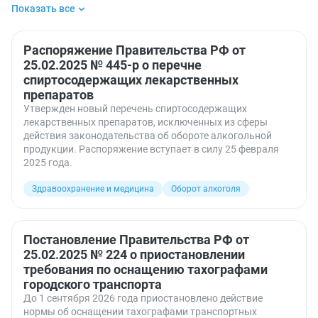
Показать все
Корпоративное право
Корпоративное управление
Маркировка товаров
Оборот алкоголя
Органы власти
Проверки
Распоряжение Правительства РФ от
Прожиточный минимум
25.02.2025 № 445-р о перечне
Регистрация недвижимости
Регулирование цен
спиртосодержащих лекарственных
Ресурсоснабжающие организации
препаратов
СРО — саморегулируемые организации
Утвержден новый перечень спиртосодержащих
Сельское хозяйство
лекарственных препаратов, исключенных из сферы
Сервитут
Транспорт
действия законодательства об обороте алкогольной
продукции. Распоряжение вступает в силу 25 февраля
2025 года.
Здравоохранение и медицина
Оборот алкоголя
Постановление Правительства РФ от
25.02.2025 № 224 о приостановлении
требования по оснащению тахографами
городского транспорта
До 1 сентября 2026 года приостановлено действие
нормы об оснащении тахографами транспортных