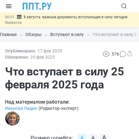
00:01
8 августа: важные документы, вступающие в силу сегодня
#новости
07.08
Подписан закон о блокировке продажи опасных товаров через
«Честный знак»
#новости
Главная
Обзоры
Вступают в силу
Что вступает в силу 2
07.08
Дистанционную работу беременных пропишут в ТК РФ
#новости
07.08
Опубликовано:
Госпошлину за устранение ошибок в документах предлагают
17 фев
2025
576
отменить
#новости
Обновлено:
25 фев
2025
07.08
Важно
Разработают единые критерии трудовых и ГПХ-
отношений
Что вступает в силу 25
#новости
февраля 2025 года
Над материалом работали:
Иванова Лидия
(
Редактор-эксперт
)
Размер шрифта: