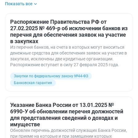
Показать все
Закупки по федеральному закону №44-ФЗ
Здравоохранение и медицина
Инфраструктура
Налоговое администрирование
Распоряжение Правительства РФ от
Органы власти
27.02.2025 № 469-р об исключении банков из
Платежи и переводы
Проверки
Реестр
перечня для обеспечения заявок на участие
Таможенное регулирование
Таможня
в закупках
Из перечня банков, на счета в которых могут вноситься
денежные средства для обеспечения заявок на участие в
закупках, исключены две кредитные организации.
Распоряжение вступает в силу 27 февраля 2025 года.
Закупки по федеральному закону №44-ФЗ
Банковская гарантия
Указание Банка России от 13.01.2025 №
6990-У об обновлении перечня должностей
для представления сведений о доходах и
имуществе
Обновлен перечень должностей служащих Банка России,
при приеме на которые и при замещении которых