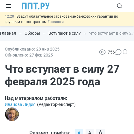
12:20
Введут обязательное страхование банковских гарантий по
крупным госконтрактам
#новости
11:12
Закон об ИИ синхронизируют с Гражданским кодексом
#новости
Главная
Обзоры
Вступают в силу
Что вступает в силу 2
10:08
Договоры займа под залог жилья предложили заверять у
нотариуса
#новости
00:01
Опубликовано:
10 августа: важные документы, вступающие в силу сегодня
28 янв
2025
756
#новости
Обновлено:
27 фев
2025
13:02
Важно
СФР переведёт обмен по пособиям в СЭДО на
платформу ГИС ЕЦП до 31 августа
Что вступает в силу 27
#новости
февраля 2025 года
Над материалом работали:
Иванова Лидия
(
Редактор-эксперт
)
Размер шрифта: