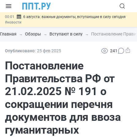
00:01
6 августа: важные документы, вступающие в силу сегодня
#новости
05.08
Обновили сообщения НПФ о договорах НПО и долгосрочных
сбережений
#новости
Главная
Обзоры
Вступают в силу
Постановление Правит
05.08
Мигрантам с судимостью запретят получать ВНЖ и
гражданство: закон подписан
#новости
05.08
Систему страхования вкладов распространили на электронные
Опубликовано:
25 фев
2025
241
кошельки
#новости
05.08
Важно
Подписан закон об упрощении госзакупок по 44-ФЗ
Постановление
#новости
Правительства РФ от
21.02.2025 № 191 о
сокращении перечня
документов для ввоза
гуманитарных