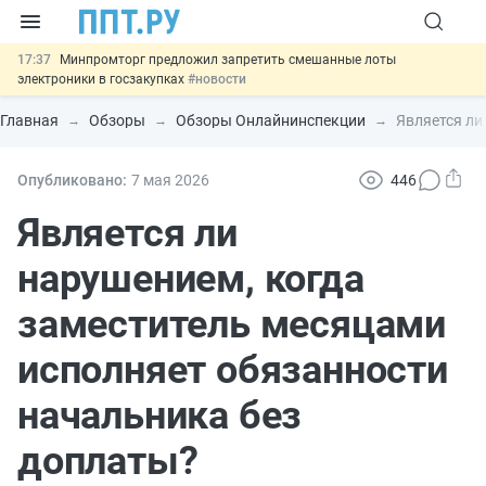
17:37
Минпромторг предложил запретить смешанные лоты
электроники в госзакупках
#новости
17:13
Подписан указ об отмене спецрежима для вкладов физлиц из
недружественных стран
#новости
Главная
Обзоры
Обзоры Онлайнинспекции
Является ли
16:30
Возврат денег за риелторские услуги при недействительных
сделках: инициатива
#новости
15:51
МВД запускает автоматическое аннулирование патента
Опубликовано:
7 мая 2026
446
иностранцев за неуплату НДФЛ
#новости
13:48
Важно
Обеспечительный платёж СПОТ могут заменить
Является ли
банковской гарантией
#новости
нарушением, когда
заместитель месяцами
исполняет обязанности
начальника без
доплаты?