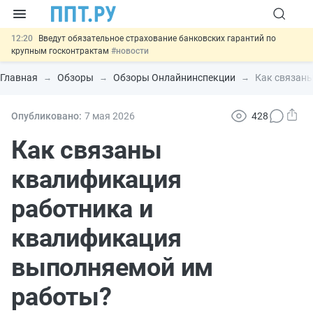
12:20
Введут обязательное страхование банковских гарантий по
крупным госконтрактам
#новости
11:12
Закон об ИИ синхронизируют с Гражданским кодексом
#новости
Главная
Обзоры
Обзоры Онлайнинспекции
Как связан
10:08
Договоры займа под залог жилья предложили заверять у
нотариуса
#новости
00:01
10 августа: важные документы, вступающие в силу сегодня
Опубликовано:
7 мая 2026
428
#новости
13:02
Важно
СФР переведёт обмен по пособиям в СЭДО на
Как связаны
платформу ГИС ЕЦП до 31 августа
#новости
квалификация
работника и
квалификация
выполняемой им
работы?