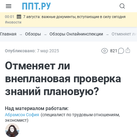
00:01
7 августа: важные документы, вступающие в силу сегодня
#новости
06.08
Минпромторг предложил запретить смешанные лоты
электроники в госзакупках
#новости
Главная
Обзоры
Обзоры Онлайнинспекции
Отменяет ли
06.08
Подписан указ об отмене спецрежима для вкладов физлиц из
недружественных стран
#новости
06.08
Возврат денег за риелторские услуги при недействительных
Опубликовано:
7 мар
2025
821
сделках: инициатива
#новости
06.08
Важно
Обеспечительный платёж СПОТ могут заменить
Отменяет ли
банковской гарантией
#новости
внеплановая проверка
знаний плановую?
Над материалом работали:
Абрамсон София
(
специалист по трудовым отношениям,
экономист
)