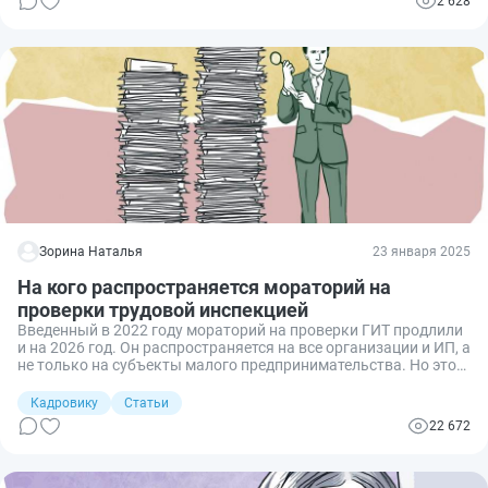
2 628
Зорина Наталья
23 января 2025
На кого распространяется мораторий на
проверки трудовой инспекцией
Введенный в 2022 году мораторий на проверки ГИТ продлили
и на 2026 год. Он распространяется на все организации и ИП, а
не только на субъекты малого предпринимательства. Но это
не означает, что надзор не осуществляют совсем, есть и
исключения. Чтобы выяснить, на кого распространяется
Кадровику
Статьи
мораторий и какие есть исключения, — я изучила
22 672
законодательство.