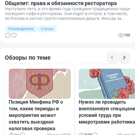
Общепит: права и обязанности ресторатора
Наступило лето, в это время года граждане традиционно чаще
посещают кафе и рестораны. Они ездят в отпуск, в том числе,
по России и охотно тратят накопленные деньги. Иногда за
свои “кровные” посетители начинают требовать слишком
многого от персонала или администрации ресторана. Мы
Руководителю
Статьи
расскажем, какие права есть у гостей, и как рестораторам
788
избежать лишних проблем.
Обзоры по теме
Позиция Минфина РФ о
Нужно ли проводить
том, какие периоды и
внеплановую спецоцен
мероприятия может
условий труда при
охватить выездная
микротравме работник
налоговая проверка
1к
20 мая 2025
528
20 апр 2