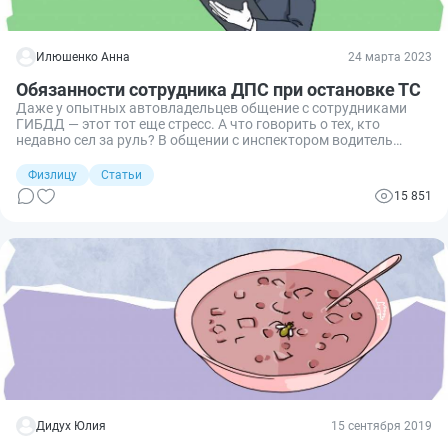
Илюшенко Анна
24 марта 2023
Обязанности сотрудника ДПС при остановке ТС
Даже у опытных автовладельцев общение с сотрудниками
ГИБДД — этот тот еще стресс. А что говорить о тех, кто
недавно сел за руль? В общении с инспектором водитель
допускает ошибки, что в итоге создает проблемы и приводит к
необоснованным штрафам. Разбираемся, о каких
Физлицу
Статьи
обязанностях ДПС при остановке ТС необходимо помнить,
15 851
чтобы на равных общаться с инспектором.
Дидух Юлия
15 сентября 2019