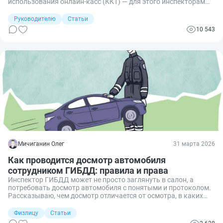
использования онлайн-касс (ККТ) — для этого инспекторам
даже необязательно связываться с сотрудниками или
руководством фирмы. Они могут просто провести
Руководителю
Статьи
контрольную закупку: прийти как обычные клиенты, сделать
10 543
покупку, а затем проверить, выдали ли им чек. При этом
мораторий на проверки ККТ действует, но не означает их
полного запрета — он просто ограничивает количество и
формат таких аудитов. Разбираемся.
Мичиганин Олег
31 марта 2026
Как проводится досмотр автомобиля
сотрудником ГИБДД: правила и права
Инспектор ГИБДД может не просто заглянуть в салон, а
потребовать досмотр автомобиля с понятыми и протоколом.
Рассказываю, чем досмотр отличается от осмотра, в каких
случаях его вправе провести, какие документы должен
оформить инспектор и как действовать, если процедура
Физлицу
Статьи
нарушена.