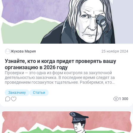
Жукова Мария
25 ноября 2024
Узнайте, кто и когда придет проверять вашу
организацию в 2026 году
Проверки — это одна из форм контроля за закупочной
деятельностью заказчика. В последнее время следят за
проведением госзакупок тщательнее. Разберемся, кто
осуществляет и как узнать, когда состоится плановая
проверка по 44-ФЗ вашей организации.
Заказчику
Статьи
1 300