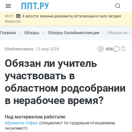
00:01
8 августа: важные документы, вступающие в силу сегодня
#новости
07.08
Подписан закон о блокировке продажи опасных товаров через
«Честный знак»
#новости
Главная
Обзоры
Обзоры Онлайнинспекции
Обязан ли у
07.08
Дистанционную работу беременных пропишут в ТК РФ
#новости
07.08
Госпошлину за устранение ошибок в документах предлагают
Опубликовано:
12 мар
2026
606
отменить
#новости
07.08
Важно
Разработают единые критерии трудовых и ГПХ-
Обязан ли учитель
отношений
#новости
участвовать в
областном родсобрании
в нерабочее время?
Над материалом работали:
Абрамсон София
(
специалист по трудовым отношениям,
экономист
)