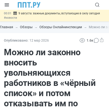
00:01
9 августа: важные документы, вступающие в силу сегодня
#новости
07.08
Подписан закон о блокировке продажи опасных товаров через
«Честный знак»
#новости
Главная
Обзоры
Обзоры Онлайнинспекции
Можно ли за
07.08
Дистанционную работу беременных пропишут в ТК РФ
#новости
07.08
Госпошлину за устранение ошибок в документах предлагают
Опубликовано:
12 мар
2026
1.6к
отменить
#новости
07.08
Важно
Разработают единые критерии трудовых и ГПХ-
Можно ли законно
отношений
#новости
вносить
увольняющихся
работников в «чёрный
список» и потом
отказывать им по