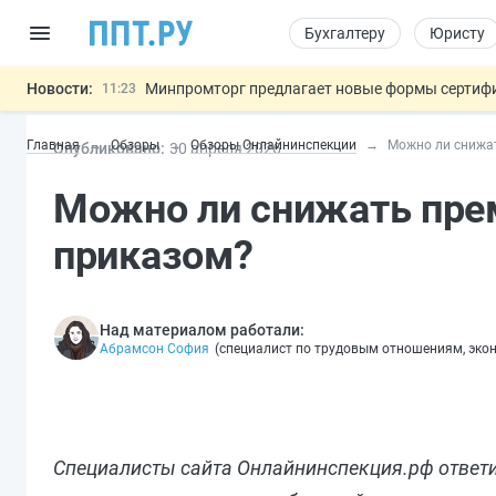
Бухгалтеру
Юристу
Новости:
Минпромторг предлагает новые формы сертифи
11:23
Риск атак БПЛА можно учитывать при оценке
10:09
Главная
Обзоры
Обзоры Онлайнинспекции
Можно ли снижа
Опубликовано:
30 апр
еля
2026
6 августа: важные документы, вступающие в
00:01
Обновили сообщения НПФ о договорах НПО и 
05.08
Можно ли снижать пре
Подписан закон об упрощении госза
05.08
Важно
приказом?
Над материалом работали:
Абрамсон София
(
специалист по трудовым отношениям, эко
Специалисты сайта Онлайнинспекция.рф ответи