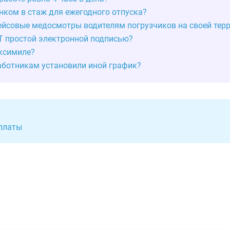
ёнком в стаж для ежегодного отпуска?
ейсовые медосмотры водителям погрузчиков на своей тер
Т простой электронной подписью?
ксимиле?
аботникам установили иной график?
 платы