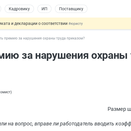
Кадровику
ИП
Поставщику
ката и декларации о соответствии
#юристу
 профрисков
#кадровику
ть премию за нарушения охраны труда приказом?
 силу сегодня
#юристу
долгосрочных сбережений
#бухгалтеру
мию за нарушения охраны 
купок по 44-ФЗ
#заказчику
номист
)
Размер ш
ли на вопрос, вправе ли работодатель вводить коэ