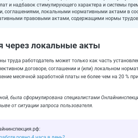
лат и надбавок стимулирующего характера и системы пре
, соглашениями, локальными нормативными актами в соо
ативными правовыми актами, содержащими нормы трудов
 через локальные акты
ны труда работодатель может только как часть установл
ективном договоре, соглашении и (или) локальном нормат
ение месячной заработной платы не более чем на 20 % при
льной, была сформулирована специалистами Онлайнинспекци
рыве от ситуации запроса пользователя.
айнинспекция.рф:
аботе ровно 4 часа в день?