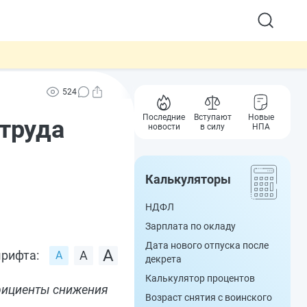
524
Последние
Вступают
Новые
труда
новости
в силу
НПА
Калькуляторы
НДФЛ
Зарплата по окладу
Дата нового отпуска после
рифта:
декрета
Калькулятор процентов
ффициенты снижения
Возраст снятия с воинского