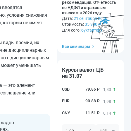
рекомендации. Отчётность
и вводятся
по НДФЛ и страховым
взносам в 2026 году
о, условия снижения
Дата:
21 сентября 2026
, который не имеет
Стоимость:
35 900
₽
Для кого:
бухгалтеру
ы виды премий, их
Все семинары
ичие дисциплинарных
зано с дисциплинарным
не может уменьшать
Курсы валют ЦБ
на 31.07
а — это элемент
79.86 ₽
1,83
 соглашение или
90.88 ₽
1,98
11.51 ₽
0,14
кладов
иях,
$