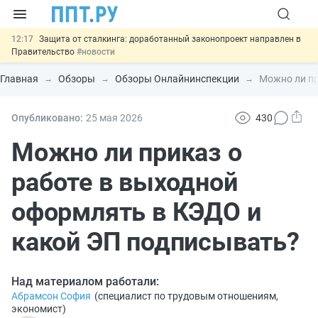
12:17
Защита от сталкинга: доработанный законопроект направлен в
Правительство
#новости
11:23
Минпромторг предлагает новые формы сертификата и
декларации о соответствии
#новости
Главная
Обзоры
Обзоры Онлайнинспекции
Можно ли пр
10:09
Риск атак БПЛА можно учитывать при оценке профрисков
#новости
00:01
6 августа: важные документы, вступающие в силу сегодня
Опубликовано:
25 мая 2026
430
#новости
05.08
Важно
Подписан закон об упрощении госзакупок по 44-ФЗ
Можно ли приказ о
#новости
работе в выходной
оформлять в КЭДО и
какой ЭП подписывать?
Над материалом работали:
Абрамсон София
(
специалист по трудовым отношениям,
экономист
)