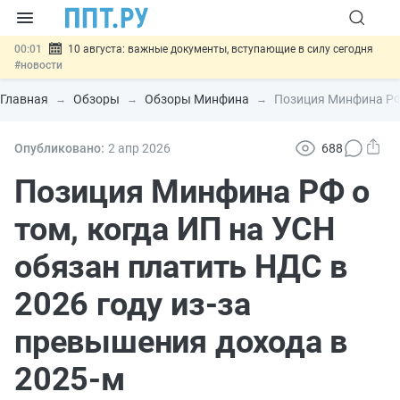
00:01
10 августа: важные документы, вступающие в силу сегодня
#новости
07.08
Подписан закон о блокировке продажи опасных товаров через
«Честный знак»
#новости
Главная
Обзоры
Обзоры Минфина
Позиция Минфина РФ 
07.08
Дистанционную работу беременных пропишут в ТК РФ
#новости
07.08
Госпошлину за устранение ошибок в документах предлагают
Опубликовано:
2 апр
2026
688
отменить
#новости
07.08
Важно
Разработают единые критерии трудовых и ГПХ-
Позиция Минфина РФ о
отношений
#новости
том, когда ИП на УСН
обязан платить НДС в
2026 году из-за
превышения дохода в
2025-м