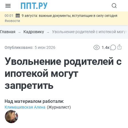
00:01
9 августа: важные документы, вступающие в силу сегодня
#новости
07.08
Подписан закон о блокировке продажи опасных товаров через
«Честный знак»
#новости
Главная
Кадровику
Увольнение родителей с ипотекой могут
07.08
Дистанционную работу беременных пропишут в ТК РФ
#новости
07.08
Госпошлину за устранение ошибок в документах предлагают
Опубликовано:
5 июн
2026
1.4к
отменить
#новости
07.08
Важно
Разработают единые критерии трудовых и ГПХ-
Увольнение родителей с
отношений
#новости
ипотекой могут
запретить
Над материалом работали:
Климашевская Алена
(
Журналист
)