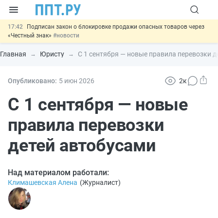
17:42
Подписан закон о блокировке продажи опасных товаров через
«Честный знак»
#новости
17:17
Дистанционную работу беременных пропишут в ТК РФ
#новости
Главная
Юристу
С 1 сентября — новые правила перевозки д
16:02
Госпошлину за устранение ошибок в документах предлагают
отменить
#новости
15:25
Изменят правила контроля за подрядчиками ИЖС с эскроу-
Опубликовано:
5 июн
2026
2к
счетами
#новости
11:31
Важно
Разработают единые критерии трудовых и ГПХ-
С 1 сентября — новые
отношений
#новости
правила перевозки
детей автобусами
Над материалом работали:
Климашевская Алена
(
Журналист
)