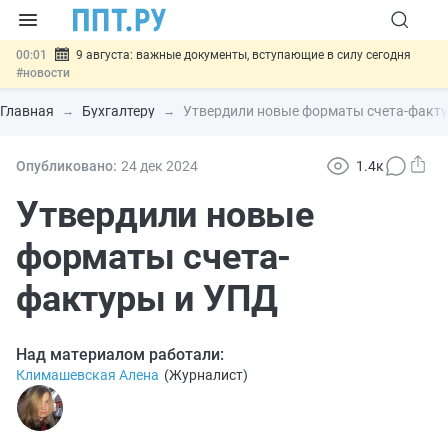
00:01
9 августа: важные документы, вступающие в силу сегодня
#новости
07.08
Подписан закон о блокировке продажи опасных товаров через
«Честный знак»
#новости
Главная
Бухгалтеру
Утвердили новые форматы счета-факт
07.08
Дистанционную работу беременных пропишут в ТК РФ
#новости
07.08
Госпошлину за устранение ошибок в документах предлагают
Опубликовано:
24 дек
2024
1.4к
отменить
#новости
07.08
Важно
Разработают единые критерии трудовых и ГПХ-
Утвердили новые
отношений
#новости
форматы счета-
фактуры и УПД
Над материалом работали:
Климашевская Алена
(
Журналист
)