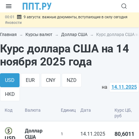
00:01
9 августа: важные документы, вступающие в силу сегодня
#новости
07.08
Подписан закон о блокировке продажи опасных товаров через
«Честный знак»
#новости
Главная
Курсы валют
Доллар США
Курс доллара США на
07.08
Дистанционную работу беременных пропишут в ТК РФ
#новости
Курс доллара США на 14
07.08
Госпошлину за устранение ошибок в документах предлагают
отменить
#новости
ноября 2025 года
07.08
Важно
Разработают единые критерии трудовых и ГПХ-
отношений
#новости
USD
EUR
CNY
NZD
на
14.11.2025
HKD
Код
Валюта
Единиц
Дата
Курс ЦБ,
руб
Доллар
80,6011
14.11.2025
1
США
USD