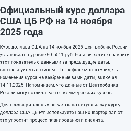
12.11.2025
81,3563
+0,343
Официальный курс доллара
11.11.2025
81,0133
-0,2125
США ЦБ РФ на 14 ноября
10.11.2025
81,2258
—
09.11.2025
81,2258
—
2025 года
08.11.2025
81,2258
-0,1508
07.11.2025
81,3766
+0,1881
Курс доллара США на 14 ноября 2025 Центробанк России
06.11.2025
81,1885
+0,3023
установил на уровне 80.6011 руб. Если вы хотите сравнить
05.11.2025
80,8862
—
этот показатель с данными за предыдущие даты,
04.11.2025
80,8862
—
воспользуйтесь архивом. На графике можно увидеть
03.11.2025
80,8862
—
изменения курса на выбранные вами даты, включая
02.11.2025
80,8862
-0,0895
14.11.2025. Напоминаем, что данные от Центробанка
01.11.2025
80,9757
+0,4719
России могут отличаться от коммерческих курсов.
31.10.2025
80,5038
—
Для предварительных расчетов по актуальному курсу
доллара США ЦБ РФ используйте наш конвертер валют,
это упростит процесс планирования и анализа.