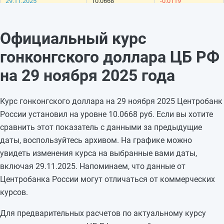
29.11.2025
10,0668
-0,0119
28.11.2025
10,0787
-0,0443
27.11.2025
10,123
-0,0486
Официальный курс
26.11.2025
10,1716
+0,0132
гонконгского доллара ЦБ РФ
25.11.2025
10,1584
-0,0096
24.11.2025
10,168
—
на 29 ноября 2025 года
23.11.2025
10,168
—
22.11.2025
10,168
-0,2197
Курс гонконгского доллара на 29 ноября 2025 Центробанк
21.11.2025
10,3877
-0,026
России установил на уровне 10.0668 руб. Если вы хотите
20.11.2025
10,4137
-0,0155
сравнить этот показатель с данными за предыдущие
19.11.2025
10,4292
-0,0258
даты, воспользуйтесь архивом. На графике можно
18.11.2025
10,455
-0,0004
увидеть изменения курса на выбранные вами даты,
17.11.2025
10,4554
—
включая 29.11.2025. Напоминаем, что данные от
16.11.2025
10,4554
—
Центробанка России могут отличаться от коммерческих
15.11.2025
10,4554
—
курсов.
Для предварительных расчетов по актуальному курсу