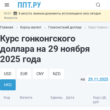
00:01
8 августа: важные документы, вступающие в силу сегодня
#новости
07.08
Подписан закон о блокировке продажи опасных товаров через
«Честный знак»
#новости
Главная
Курсы валют
Гонконгский доллар
Курс гонконг
07.08
Дистанционную работу беременных пропишут в ТК РФ
#новости
Курс гонконгского
07.08
Госпошлину за устранение ошибок в документах предлагают
отменить
#новости
доллара на 29 ноября
07.08
Важно
Разработают единые критерии трудовых и ГПХ-
отношений
#новости
2025 года
USD
EUR
CNY
NZD
на
29.11.2025
HKD
Код
Валюта
Единиц
Дата
Курс ЦБ,
руб