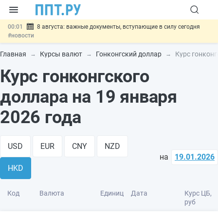
00:01
8 августа: важные документы, вступающие в силу сегодня
#новости
07.08
Подписан закон о блокировке продажи опасных товаров через
«Честный знак»
#новости
Главная
Курсы валют
Гонконгский доллар
Курс гонконг
07.08
Дистанционную работу беременных пропишут в ТК РФ
#новости
Курс гонконгского
07.08
Госпошлину за устранение ошибок в документах предлагают
отменить
#новости
доллара на 19 января
07.08
Важно
Разработают единые критерии трудовых и ГПХ-
отношений
#новости
2026 года
USD
EUR
CNY
NZD
на
19.01.2026
HKD
Код
Валюта
Единиц
Дата
Курс ЦБ,
руб