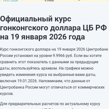
19.01.2026
9,9966
—
18.01.2026
9,9966
—
17.01.2026
9,9966
-0,0893
Официальный курс
16.01.2026
10,0859
-0,0094
гонконгского доллара ЦБ РФ
15.01.2026
10,0953
-0,0297
14.01.2026
10,125
+0,0014
на 19 января 2026 года
13.01.2026
10,1236
+0,0557
12.01.2026
10,0679
—
Курс гонконгского доллара на 19 января 2026 Центробанк
11.01.2026
10,0679
—
России установил на уровне 9.9966 руб. Если вы хотите
10.01.2026
10,0679
—
сравнить этот показатель с данными за предыдущие
09.01.2026
10,0679
—
даты, воспользуйтесь архивом. На графике можно
08.01.2026
10,0679
—
увидеть изменения курса на выбранные вами даты,
07.01.2026
10,0679
—
включая 19.01.2026. Напоминаем, что данные от
06.01.2026
10,0679
—
Центробанка России могут отличаться от коммерческих
05.01.2026
10,0679
—
курсов.
Для предварительных расчетов по актуальному курсу