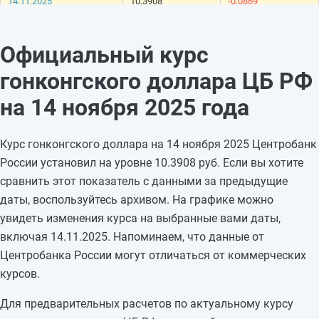
14.11.2025
10,3908
-0,0869
13.11.2025
10,4777
-0,0078
12.11.2025
10,4855
+0,0456
Официальный курс
11.11.2025
10,4399
-0,0234
гонконгского доллара ЦБ РФ
10.11.2025
10,4633
—
09.11.2025
10,4633
—
на 14 ноября 2025 года
08.11.2025
10,4633
-0,0221
07.11.2025
10,4854
+0,0256
Курс гонконгского доллара на 14 ноября 2025 Центробанк
06.11.2025
10,4598
+0,0315
России установил на уровне 10.3908 руб. Если вы хотите
05.11.2025
10,4283
—
сравнить этот показатель с данными за предыдущие
04.11.2025
10,4283
—
даты, воспользуйтесь архивом. На графике можно
03.11.2025
10,4283
—
увидеть изменения курса на выбранные вами даты,
02.11.2025
10,4283
-0,0108
включая 14.11.2025. Напоминаем, что данные от
01.11.2025
10,4391
+0,0568
Центробанка России могут отличаться от коммерческих
31.10.2025
10,3823
—
курсов.
Для предварительных расчетов по актуальному курсу