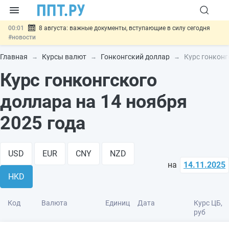
00:01
8 августа: важные документы, вступающие в силу сегодня
#новости
07.08
Подписан закон о блокировке продажи опасных товаров через
«Честный знак»
#новости
Главная
Курсы валют
Гонконгский доллар
Курс гонконг
07.08
Дистанционную работу беременных пропишут в ТК РФ
#новости
Курс гонконгского
07.08
Госпошлину за устранение ошибок в документах предлагают
отменить
#новости
доллара на 14 ноября
07.08
Важно
Разработают единые критерии трудовых и ГПХ-
отношений
#новости
2025 года
USD
EUR
CNY
NZD
на
14.11.2025
HKD
Код
Валюта
Единиц
Дата
Курс ЦБ,
руб