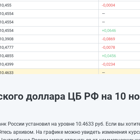
10,455
-0,0004
10,4554
—
10,4554
—
10,4554
+0,0646
10,3908
-0,0869
10,4777
-0,0078
10,4855
+0,0456
10,4399
-0,0234
10,4633
—
10,4633
—
10,4633
-0,0221
кого доллара ЦБ РФ на 10 н
10,4854
+0,0256
10,4598
+0,0315
10,4283
—
нк России установил на уровне 10.4633 руб. Если вы хотит
10,4283
—
йтесь архивом. На графике можно увидеть изменения кур
10,4283
—