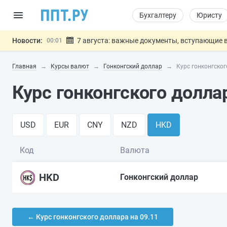
Бухгалтеру
Юристу
Новости:
7 августа: важные документы, вступающие в
00:01
Минпромторг предложил запретить смешанные
06.08
Главная
Курсы валют
Гонконгский доллар
Курс гонконгског
Подписан указ об отмене спецрежима для вкла
06.08
Возврат денег за риелторские услуги при неде
06.08
Курс гонконгского долла
Обеспечительный платёж СПОТ могу
06.08
Важно
USD
EUR
CNY
NZD
HKD
Код
Валюта
HKD
Гонконгский доллар
← Курс гонконгского доллара на 09.11