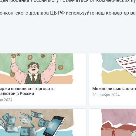
 Центробанка России могут отличаться от коммерческих ку
10,4283
-0,0108
10,4391
+0,0568
онконгского доллара ЦБ РФ используйте наш конвертер ва
10,3823
+0,1371
10,2452
-0,046
10,2912
+0,1035
10,1877
-0,2522
10,4399
—
иржи позволяют торговать
Можно ли выставлять
алютой в России
20 ноября 2024
ря 2024