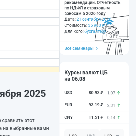
рекомендации. Отчётность
по НДФЛ и страховым
взносам в 2026 году
Дата:
21 сентября 2026
Стоимость:
35 900
₽
Для кого:
бухгалтеру
Все семинары
Курсы валют ЦБ
на 06.08
оября 2025
80.93 ₽
1,07
93.19 ₽
2,31
11.51 ₽
0,14
е сравнить этот
са на выбранные вами
HK$