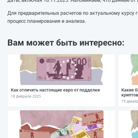
даты, включая 10.11.2025. Напоминаем, что данные от
02.11.2025
01.11.2025
Для предварительных расчетов по актуальному курсу г
31.10.2025
процесс планирования и анализа.
30.10.2025
29.10.2025
Вам может быть интересно:
28.10.2025
27.10.2025
Как отличить настоящие евро от подделки
Какие б
криптов
18 февраля 2025
19 декаб