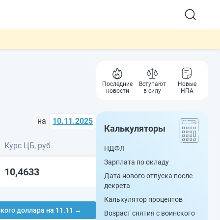
Последние
Вступают
Новые
новости
в силу
НПА
на
10.11.2025
Калькуляторы
Курс ЦБ, руб
НДФЛ
Зарплата по окладу
10,4633
Дата нового отпуска после
декрета
Калькулятор процентов
ского доллара на 11.11 →
Возраст снятия с воинского