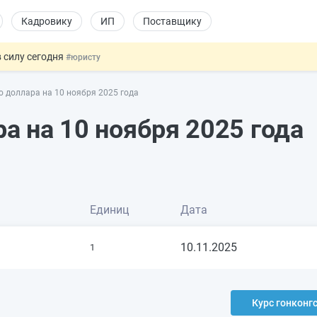
Кадровику
ИП
Поставщику
 силу сегодня
#юристу
 лоты электроники в госзакупках
#заказчику
о доллара на 10 ноября 2025 года
дов физлиц из недружественных стран
#бухгалтеру
йствительных сделках: инициатива
#юристу
ра на 10 ноября 2025 года
т заменить банковской гарантией
#бухгалтеру
Единиц
Дата
10.11.2025
1
Курс гонконг