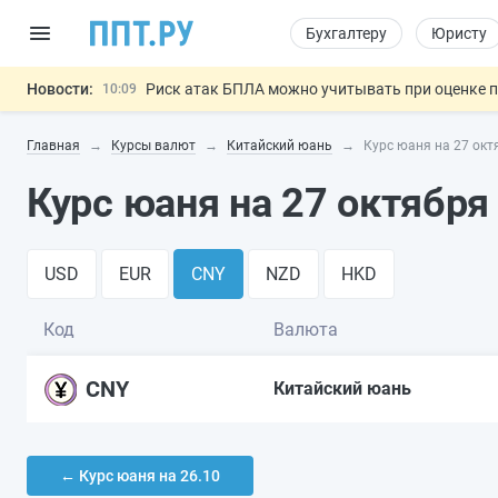
Бухгалтеру
Юристу
Новости:
Риск атак БПЛА можно учитывать при оценке
10:09
6 августа: важные документы, вступающие в
00:01
Главная
Курсы валют
Китайский юань
Курс юаня на 27 окт
Обновили сообщения НПФ о договорах НПО и 
05.08
Мигрантам с судимостью запретят получать В
05.08
Курс юаня на 27 октября
Подписан закон об упрощении госза
05.08
Важно
USD
EUR
CNY
NZD
HKD
Код
Валюта
CNY
Китайский юань
← Курс юаня на 26.10