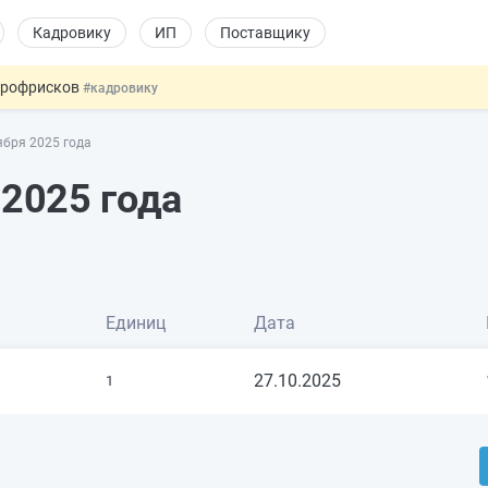
Кадровику
ИП
Поставщику
 профрисков
#кадровику
 силу сегодня
#юристу
ября 2025 года
долгосрочных сбережений
#бухгалтеру
НЖ и гражданство: закон подписан
#физлицу
 2025 года
купок по 44-ФЗ
#заказчику
Единиц
Дата
27.10.2025
1