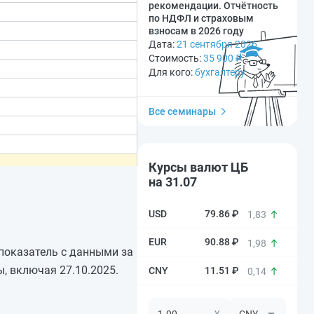
рекомендации. Отчётность
по НДФЛ и страховым
взносам в 2026 году
Дата:
21 сентября 2026
Стоимость:
35 900
₽
Для кого:
бухгалтеру
Все семинары
Курсы валют ЦБ
на 31.07
79.86 ₽
1,83
90.88 ₽
1,98
 показатель с данными за
, включая 27.10.2025.
11.51 ₽
0,14
¥