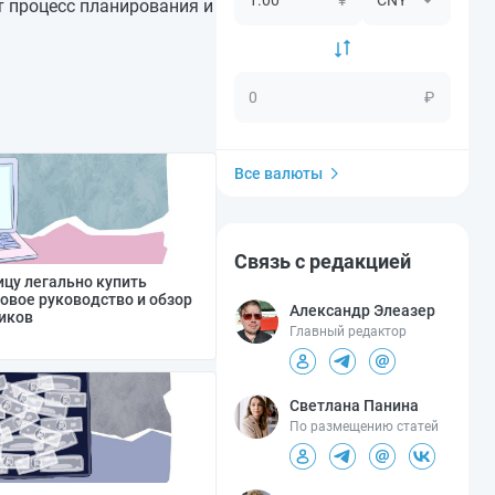
т процесс планирования и
₽
Все валюты
Связь с редакцией
цу легально купить
овое руководство и обзор
Александр Элеазер
иков
Главный редактор
Светлана Панина
По размещению статей