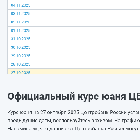
04.11.2025
03.11.2025
02.11.2025
01.11.2025
31.10.2025
30.10.2025
29.10.2025
28.10.2025
27.10.2025
26.10.2025
25.10.2025
Официальный курс юаня ЦБ 
24.10.2025
23.10.2025
Курс юаня на 27 октября 2025 Центробанк России устан
22.10.2025
предыдущие даты, воспользуйтесь архивом. На график
21.10.2025
Напоминаем, что данные от Центробанка России могут 
20.10.2025