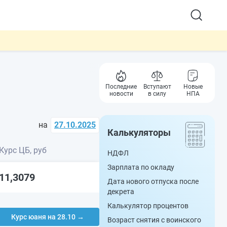
Последние
Вступают
Новые
новости
в силу
НПА
на
27.10.2025
Калькуляторы
Курс ЦБ, руб
НДФЛ
Зарплата по окладу
11,3079
Дата нового отпуска после
декрета
Калькулятор процентов
Курс юаня на 28.10 →
Возраст снятия с воинского