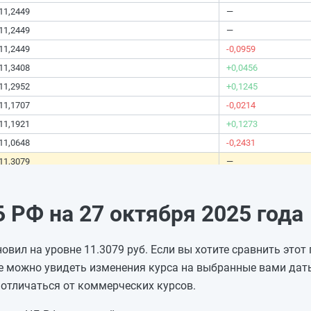
11,2449
—
11,2449
—
11,2449
-0,0959
11,3408
+0,0456
11,2952
+0,1245
11,1707
-0,0214
11,1921
+0,1273
11,0648
-0,2431
11,3079
—
11,3079
—
11,3079
-0,0654
РФ на 27 октября 2025 года
11,3733
-0,0808
11,4541
+0,0896
овил на уровне 11.3079 руб. Если вы хотите сравнить этот
11,3645
+0,0105
е можно увидеть изменения курса на выбранные вами даты
11,354
+0,0105
отличаться от коммерческих курсов.
11,3435
—