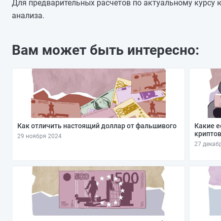
19.10.2025
Для предварительных расчетов по актуальному курсу ю
18.10.2025
анализа.
17.10.2025
16.10.2025
Вам может быть интересно:
15.10.2025
14.10.2025
13.10.2025
Как отличить настоящий доллар от фальшивого
Какие е
криптов
29 ноября 2024
27 декаб