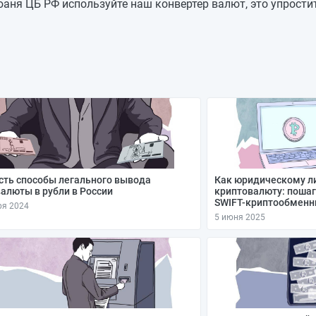
11,3435
—
аня ЦБ РФ используйте наш конвертер валют, это упрости
11,3435
+0,2812
11,0623
+0,0407
11,0216
-0,0974
11,119
-0,1626
11,2816
-0,081
11,3626
—
сть способы легального вывода
Как юридическому ли
алюты в рубли в России
криптовалюту: пошаг
SWIFT-криптообменн
ря 2024
5 июня 2025