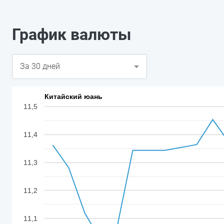
График валюты
Китайский юань
11,5
11,4
11,3
11,2
11,1