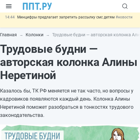
14:44
Минцифры предлагает запретить рассылку смс детям
#новости
14:02
Основания для выдворения иностранцев из России стало
больше
#новости
Главная
Колонки
Трудовые будни — авторская колонка Ал
13:16
Могут разрешить использование персональных данных россиян
Трудовые будни —
для обучения ИИ
#новости
12:42
Губернаторам дадут право вводить разрешительный учёт
иностранцев
#новости
авторская колонка Алины
11:31
Важно
Разработают единые критерии трудовых и ГПХ-
отношений
#новости
Неретиной
Казалось бы, ТК РФ меняется не так часто, но вопросы у
кадровиков появляются каждый день. Колонка Алины
Неретиной поможет разобраться в тонкостях трудового
законодательства.