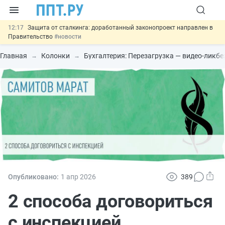
12:17
Защита от сталкинга: доработанный законопроект направлен в
Правительство
#новости
11:23
Минпромторг предлагает новые формы сертификата и
декларации о соответствии
#новости
Главная
Колонки
Бухгалтерия: Перезагрузка — видео-ликб
10:09
Риск атак БПЛА можно учитывать при оценке профрисков
#новости
00:01
6 августа: важные документы, вступающие в силу сегодня
#новости
05.08
Важно
Подписан закон об упрощении госзакупок по 44-ФЗ
#новости
Опубликовано:
1 апр
2026
389
2 способа договориться
с инспекцией