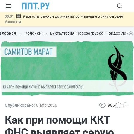
00:01
9 августа: важные документы, вступающие в силу сегодня
#новости
07.08
Подписан закон о блокировке продажи опасных товаров через
«Честный знак»
#новости
Главная
Колонки
Бухгалтерия: Перезагрузка — видео-ликб
07.08
Дистанционную работу беременных пропишут в ТК РФ
#новости
07.08
Госпошлину за устранение ошибок в документах предлагают
отменить
#новости
07.08
Важно
Разработают единые критерии трудовых и ГПХ-
отношений
#новости
Опубликовано:
8 апр
2026
985
Как при помощи ККТ
ФНС выявляет серую