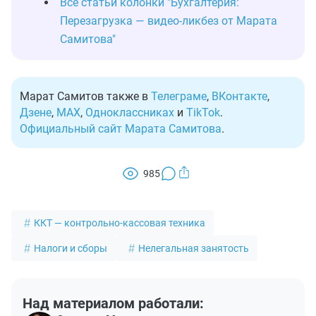
Все статьи колонки "Бухгалтерия:
Перезагрузка — видео-ликбез от Марата
Самитова"
Марат Самитов также в
Телеграме
,
ВКонтакте
,
Дзене
,
MAX
,
Одноклассниках
и
TikTok
.
Официальный сайт Марата Самитова
.
985
ККТ — контрольно-кассовая техника
Налоги и сборы
Нелегальная занятость
Над материалом работали: