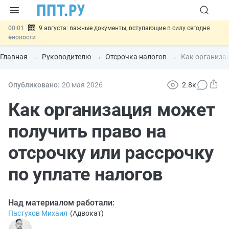
00:01
9 августа: важные документы, вступающие в силу сегодня
#новости
07.08
Подписан закон о блокировке продажи опасных товаров через
«Честный знак»
#новости
Главная
Руководителю
Отсрочка налогов
Как организац
07.08
Дистанционную работу беременных пропишут в ТК РФ
#новости
07.08
Госпошлину за устранение ошибок в документах предлагают
Опубликовано:
20 мая 2026
2.8к
отменить
#новости
07.08
Важно
Разработают единые критерии трудовых и ГПХ-
Как организация может
отношений
#новости
получить право на
отсрочку или рассрочку
по уплате налогов
Над материалом работали:
Пастухов Михаил
(
Адвокат
)