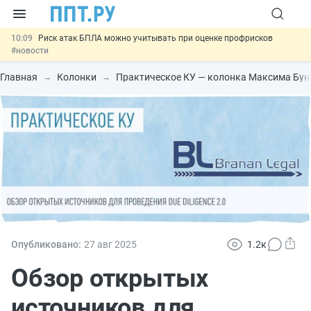
10:09
Риск атак БПЛА можно учитывать при оценке профрисков
#новости
00:01
6 августа: важные документы, вступающие в силу сегодня
#новости
Главная
Колонки
Практическое КУ — колонка Максима Бу
05.08
Обновили сообщения НПФ о договорах НПО и долгосрочных
сбережений
#новости
05.08
Мигрантам с судимостью запретят получать ВНЖ и
гражданство: закон подписан
#новости
05.08
Важно
Подписан закон об упрощении госзакупок по 44-ФЗ
#новости
Опубликовано:
27 авг
2025
1.2к
Обзор открытых
источников для