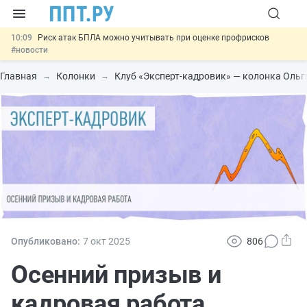
10:09
Риск атак БПЛА можно учитывать при оценке профрисков
#новости
00:01
6 августа: важные документы, вступающие в силу сегодня
#новости
Главная
Колонки
Клуб «Эксперт-кадровик» — колонка Оль
05.08
Обновили сообщения НПФ о договорах НПО и долгосрочных
сбережений
#новости
05.08
Мигрантам с судимостью запретят получать ВНЖ и
гражданство: закон подписан
#новости
05.08
Важно
Подписан закон об упрощении госзакупок по 44-ФЗ
#новости
Опубликовано:
7 окт
2025
806
Осенний призыв и
кадровая работа