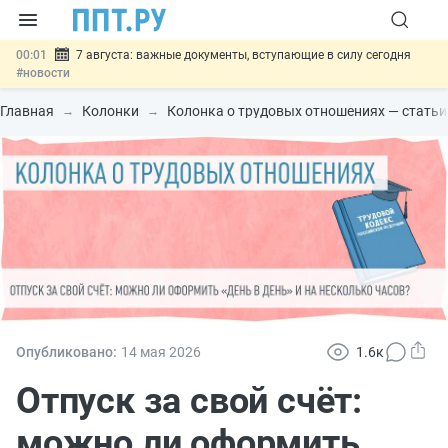
00:01
7 августа: важные документы, вступающие в силу сегодня
#новости
06.08
Минпромторг предложил запретить смешанные лоты
электроники в госзакупках
#новости
Главная
Колонки
Колонка о трудовых отношениях — стать
06.08
Подписан указ об отмене спецрежима для вкладов физлиц из
недружественных стран
#новости
06.08
Возврат денег за риелторские услуги при недействительных
сделках: инициатива
#новости
06.08
Важно
Обеспечительный платёж СПОТ могут заменить
банковской гарантией
#новости
Опубликовано:
14 мая 2026
1.6к
Отпуск за свой счёт:
можно ли оформить