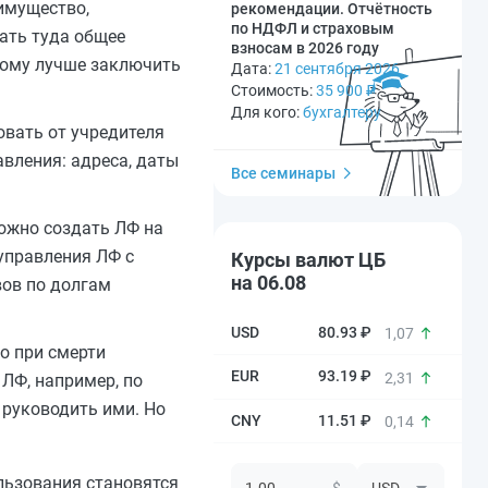
имущество,
рекомендации. Отчётность
по НДФЛ и страховым
дать туда общее
взносам в 2026 году
этому лучше заключить
Дата:
21 сентября 2026
Стоимость:
35 900
₽
Для кого:
бухгалтеру
овать от учредителя
вления: адреса, даты
Все семинары
ожно создать ЛФ на
управления ЛФ с
Курсы валют ЦБ
на 06.08
вов по долгам
80.93 ₽
1,07
о при смерти
93.19 ₽
2,31
ЛФ, например, по
 руководить ими. Но
11.51 ₽
0,14
льзования становятся
$