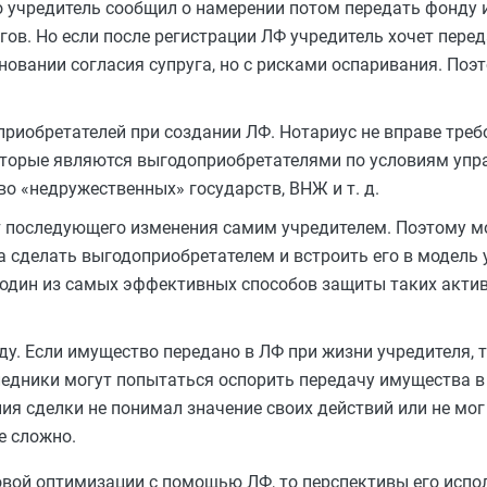
то учредитель сообщил о намерении потом передать фонду 
гов. Но если после регистрации ЛФ учредитель хочет пере
сновании согласия супруга, но с рисками оспаривания. По
риобретателей при создании ЛФ. Нотариус не вправе треб
оторые являются выгодоприобретателями по условиям упра
во «недружественных» государств, ВНЖ и т. д.
т последующего изменения самим учредителем. Поэтому м
а сделать выгодоприобретателем и встроить его в модель 
о один из самых эффективных способов защиты таких акти
у. Если имущество передано в ЛФ при жизни учредителя, т
ледники могут попытаться оспорить передачу имущества в 
ия сделки не понимал значение своих действий или не мог
е сложно.
вой оптимизации с помощью ЛФ, то перспективы его испо