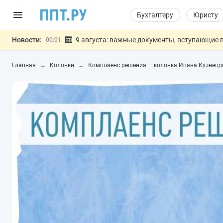
Бухгалтеру
Юристу
Новости:
9 августа: важные документы, вступающие в
00:01
Подписан закон о блокировке продажи опасны
07.08
Главная
Колонки
Комплаенс решения — колонка Ивана Кузнецо
Дистанционную работу беременных пропишут 
07.08
Госпошлину за устранение ошибок в документ
07.08
Разработают единые критерии труд
07.08
Важно