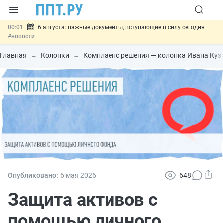
00:01
6 августа: важные документы, вступающие в силу сегодня
#новости
05.08
Обновили сообщения НПФ о договорах НПО и долгосрочных
сбережений
#новости
Главная
Колонки
Комплаенс решения — колонка Ивана Куз
05.08
Мигрантам с судимостью запретят получать ВНЖ и
гражданство: закон подписан
#новости
05.08
Систему страхования вкладов распространили на электронные
кошельки
#новости
05.08
Важно
Подписан закон об упрощении госзакупок по 44-ФЗ
#новости
Опубликовано:
6 мая 2026
648
Защита активов с
помощью личного