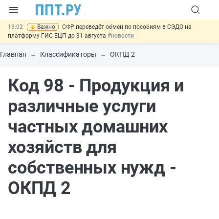
13:02
Важно
СФР переведёт обмен по пособиям в СЭДО на
платформу ГИС ЕЦП до 31 августа
#новости
12:20
Введут обязательное страхование банковских гарантий по
крупным госконтрактам
#новости
Главная
Классификаторы
ОКПД 2
11:12
Закон об ИИ синхронизируют с Гражданским кодексом
#новости
Код 98 - Продукция и
10:08
Договоры займа под залог жилья предложили заверять у
нотариуса
#новости
14:34
НМЦК на топливо: ФАС разъяснила порядок расчёта до конца
различные услуги
2026 года
#новости
частных домашних
хозяйств для
собственных нужд -
ОКПД 2