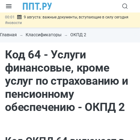
00:01
9 августа: важные документы, вступающие в силу сегодня
#новости
07.08
Подписан закон о блокировке продажи опасных товаров через
«Честный знак»
#новости
Главная
Классификаторы
ОКПД 2
07.08
Дистанционную работу беременных пропишут в ТК РФ
#новости
Код 64 - Услуги
07.08
Госпошлину за устранение ошибок в документах предлагают
отменить
#новости
07.08
Важно
Разработают единые критерии трудовых и ГПХ-
финансовые, кроме
отношений
#новости
услуг по страхованию и
пенсионному
обеспечению - ОКПД 2