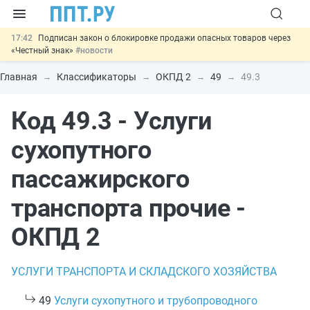
17:42
Подписан закон о блокировке продажи опасных товаров через
«Честный знак»
#новости
17:17
Дистанционную работу беременных пропишут в ТК РФ
#новости
Главная
Классификаторы
ОКПД 2
49
49.3
16:02
Госпошлину за устранение ошибок в документах предлагают
отменить
#новости
Код 49.3 - Услуги
15:25
Изменят правила контроля за подрядчиками ИЖС с эскроу-
счетами
#новости
11:31
Важно
Разработают единые критерии трудовых и ГПХ-
сухопутного
отношений
#новости
пассажирского
транспорта прочие -
ОКПД 2
УСЛУГИ ТРАНСПОРТА И СКЛАДСКОГО ХОЗЯЙСТВА
49
Услуги сухопутного и трубопроводного