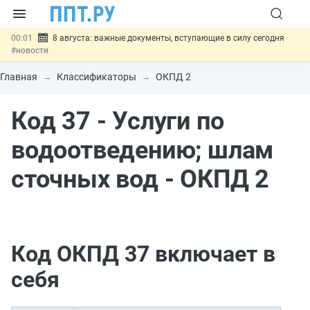
00:01
8 августа: важные документы, вступающие в силу сегодня
#новости
07.08
Подписан закон о блокировке продажи опасных товаров через
«Честный знак»
#новости
Главная
Классификаторы
ОКПД 2
07.08
Дистанционную работу беременных пропишут в ТК РФ
#новости
Код 37 - Услуги по
07.08
Госпошлину за устранение ошибок в документах предлагают
отменить
#новости
07.08
Важно
Разработают единые критерии трудовых и ГПХ-
водоотведению; шлам
отношений
#новости
сточных вод - ОКПД 2
Код ОКПД 37 включает в
себя