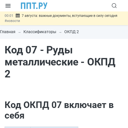
00:01
7 августа: важные документы, вступающие в силу сегодня
#новости
06.08
Минпромторг предложил запретить смешанные лоты
электроники в госзакупках
#новости
Главная
Классификаторы
ОКПД 2
06.08
Подписан указ об отмене спецрежима для вкладов физлиц из
недружественных стран
#новости
Код 07 - Руды
06.08
Возврат денег за риелторские услуги при недействительных
сделках: инициатива
#новости
06.08
Важно
Обеспечительный платёж СПОТ могут заменить
металлические - ОКПД
банковской гарантией
#новости
2
Код ОКПД 07 включает в
себя